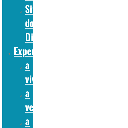
Site
do
Dia
Experiências
a
viver
a
ver
a