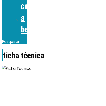
comer
a
beber
Pesquisar
ficha técnica