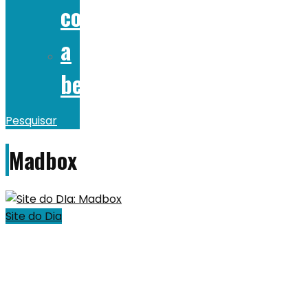
comer
a
beber
Pesquisar
Madbox
Site do Dia