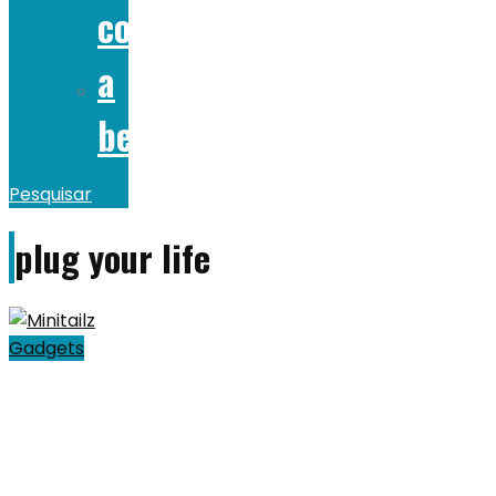
comer
a
beber
Pesquisar
plug your life
Gadgets