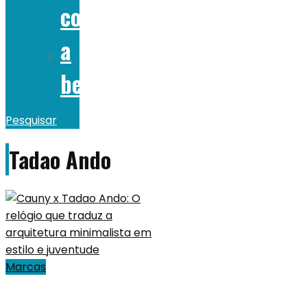
comer
a
beber
Pesquisar
Tadao Ando
Marcas