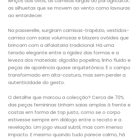
lenços das avós, as camisas largas do pai agricultor,
as silhuetas que se movem ao vento como lavouras
ao entardecer.
Na passerelle, surgiram camisas-trapézio, vestidos-
camisa com saias volumosas e blazers ovóides que
brincam com a alfaiataria tradicional. Há uma
tensão elegante entre a rigidez das formas e a
leveza dos materiais: algodão popelina, linho fluido e
peças de aparência quase arquitetónica. É o campo
transformado em alta-costura, mas sem perder a
autenticidade do gesto.
O detalhe que marcou a colecção? Cerca de 70%
das peças femininas tinham saias amplas à frente e
costas em forma de top justo, como se o corpo
estivesse sempre em diálogo entre o recato e a
revelação. Um jogo visual subtil, mas com imenso
impacto. E mesmo quando tudo parece calmo, há