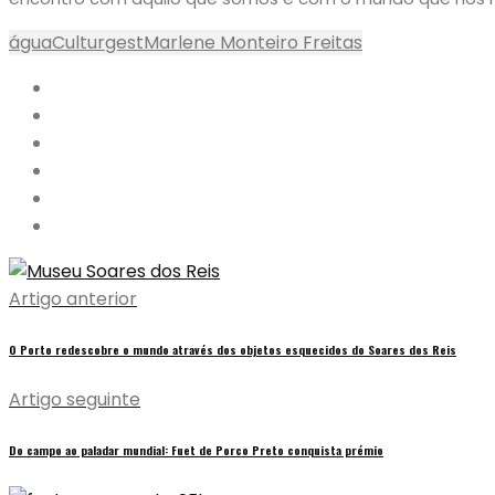
água
Culturgest
Marlene Monteiro Freitas
Artigo anterior
O Porto redescobre o mundo através dos objetos esquecidos do Soares dos Reis
Artigo seguinte
Do campo ao paladar mundial: Fuet de Porco Preto conquista prémio