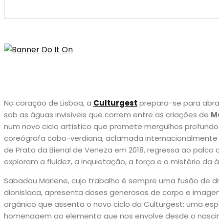
No coração de Lisboa, a
Culturgest
prepara-se para abr
sob as águas invisíveis que correm entre as criações de
Ma
num novo ciclo artístico que promete mergulhos profundos 
coreógrafa cabo-verdiana, aclamada internacionalmente
de Prata da Bienal de Veneza em 2018, regressa ao palco 
exploram a fluidez, a inquietação, a força e o mistério da 
Sabadou Marlene, cujo trabalho é sempre uma fusão de d
dionisíaca, apresenta doses generosas de corpo e imagem.
orgânico que assenta o novo ciclo da Culturgest: uma es
homenagem ao elemento que nos envolve desde o nascim