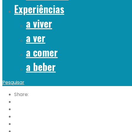
Experiências
a viver
a ver
a comer
a beber
Pesquisar
Share: