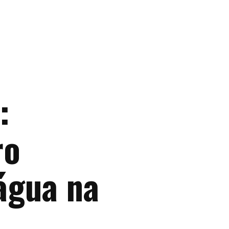
:
ro
 água na