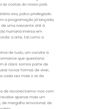
a as costas do nosso país.
éria viva, palco privilegiado
om a programação já lançada,
l de uma nascente até à
dição humana imersa em
rda: a arte, tal como a
cima de tudo, um convite à
rformance que questiona
gem é clara: somos parte de
uear novas formas de viver,
ira cada vez mais o ar da
ência de reconectarmo-nos com
não recebe apenas mais um
 de mergulho emocional, de
odeia.