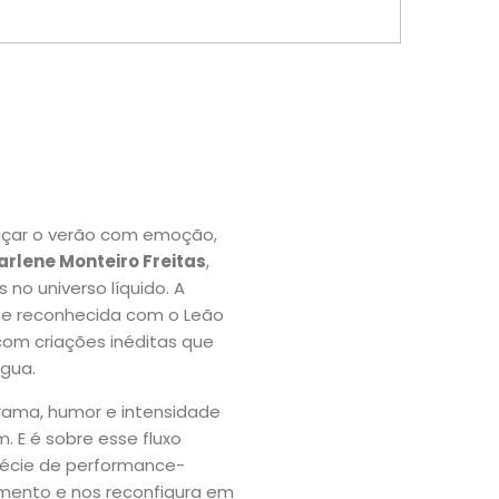
açar o verão com emoção,
rlene Monteiro Freitas
,
no universo líquido. A
 e reconhecida com o Leão
com criações inéditas que
água.
rama, humor e intensidade
 E é sobre esse fluxo
pécie de performance-
ento e nos reconfigura em