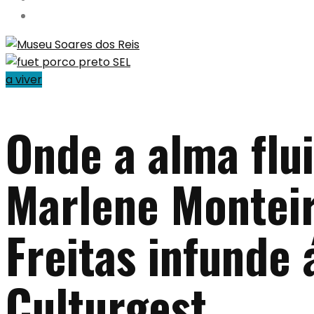
a viver
Onde a alma flui
Marlene Montei
Freitas infunde
Culturgest