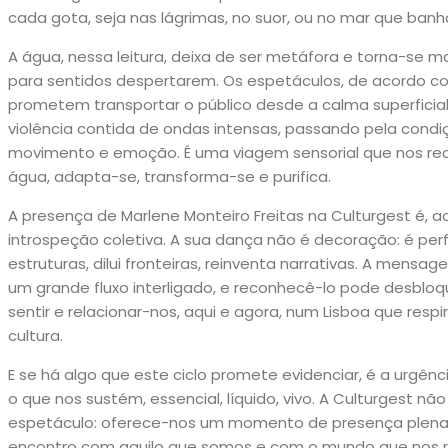
cada gota, seja nas lágrimas, no suor, ou no mar que banh
A água, nessa leitura, deixa de ser metáfora e torna-se mat
para sentidos despertarem. Os espetáculos, de acordo c
prometem transportar o público desde a calma superficia
violência contida de ondas intensas, passando pela con
movimento e emoção. É uma viagem sensorial que nos reco
água, adapta-se, transforma-se e purifica.
A presença de Marlene Monteiro Freitas na Culturgest é, a
introspeção coletiva. A sua dança não é decoração: é pe
estruturas, dilui fronteiras, reinventa narrativas. A mensa
um grande fluxo interligado, e reconhecê-lo pode desbloq
sentir e relacionar-nos, aqui e agora, num Lisboa que resp
cultura.
E se há algo que este ciclo promete evidenciar, é a urg
o que nos sustém, essencial, líquido, vivo. A Culturgest 
espetáculo: oferece-nos um momento de presença plena,
encontro com aquilo que somos e com o mundo que nos r