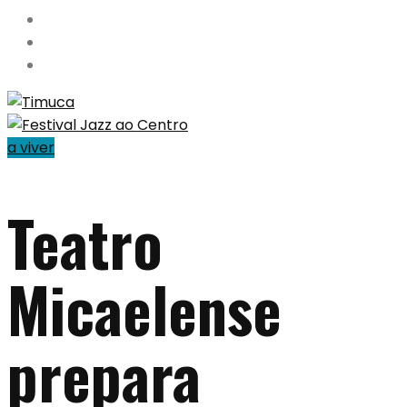
a viver
Teatro
Micaelense
prepara