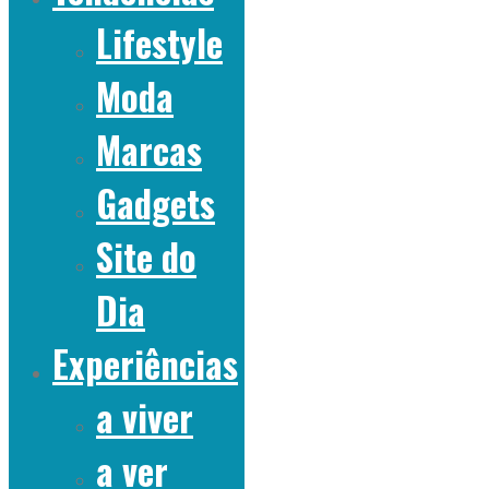
Lifestyle
Moda
Marcas
Gadgets
Site do
Dia
Experiências
a viver
a ver