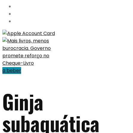
a beber
Ginja
subaquática