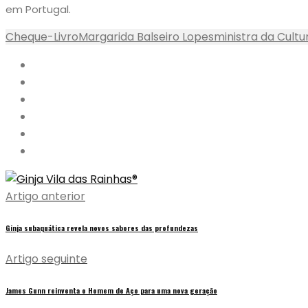
em Portugal.
Cheque-Livro
Margarida Balseiro Lopes
ministra da Cultu
Artigo anterior
Ginja subaquática revela novos sabores das profundezas
Artigo seguinte
James Gunn reinventa o Homem de Aço para uma nova geração