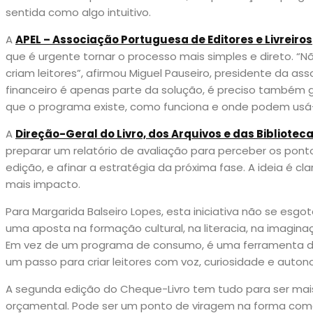
sentida como algo intuitivo.
A
APEL – Associação Portuguesa de Editores e Livreiros
que é urgente tornar o processo mais simples e direto. “
criam leitores”, afirmou Miguel Pauseiro, presidente da ass
financeiro é apenas parte da solução, é preciso também 
que o programa existe, como funciona e onde podem usá-
A
Direção-Geral do Livro, dos Arquivos e das Bibliotec
preparar um relatório de avaliação para perceber os ponto
edição, e afinar a estratégia da próxima fase. A ideia é cl
mais impacto.
Para Margarida Balseiro Lopes, esta iniciativa não se esgo
uma aposta na formação cultural, na literacia, na imagina
Em vez de um programa de consumo, é uma ferramenta d
um passo para criar leitores com voz, curiosidade e autono
A segunda edição do Cheque-Livro tem tudo para ser mai
orçamental. Pode ser um ponto de viragem na forma como s