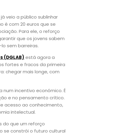
já veio a público sublinhar
Não é com 20 euros que se
ociação. Para ele, o reforço
garantir que os jovens sabem
lo sem barreiras.
as (DGLAB)
está agora a
s fortes e fracos da primeira
ara: chegar mais longe, com
ta num incentivo económico. É
ção e no pensamento crítico.
e acesso ao conhecimento,
mia intelectual.
s do que um reforço
e constrói o futuro cultural