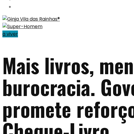
a viver
Mais livros, me
burocracia. Gov
promete reforç
Cheque-Livro