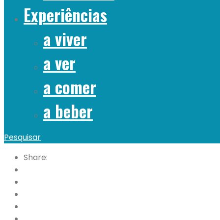
Experiências
a viver
a ver
a comer
a beber
Pesquisar
Share: