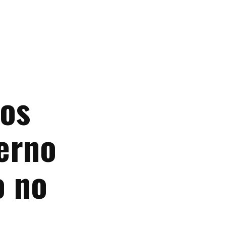
nos
erno
o no