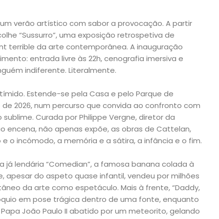
um verão artístico com sabor a provocação. A partir
acolhe “Sussurro”, uma exposição retrospetiva de
ant terrible da arte contemporânea. A inauguração
ento: entrada livre às 22h, cenografia imersiva e
guém indiferente. Literalmente.
tímido. Estende-se pela Casa e pelo Parque de
iro de 2026, num percurso que convida ao confronto com
 sublime. Curada por Philippe Vergne, diretor da
ção encena, não apenas expõe, as obras de Cattelan,
e o incómodo, a memória e a sátira, a infância e o fim.
a já lendária “Comedian”, a famosa banana colada à
, apesar do aspeto quase infantil, vendeu por milhões
tâneo da arte como espetáculo. Mais à frente, “Daddy,
quio em pose trágica dentro de uma fonte, enquanto
 Papa João Paulo II abatido por um meteorito, gelando