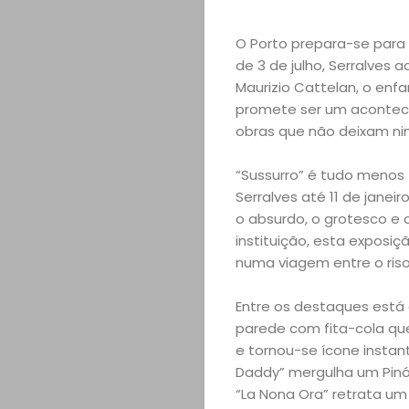
O Porto prepara-se para 
de 3 de julho, Serralves 
Maurizio Cattelan, o enf
promete ser um acontecim
obras que não deixam nin
“Sussurro” é tudo menos 
Serralves até 11 de jane
o absurdo, o grotesco e o
instituição, esta exposi
numa viagem entre o riso 
Entre os destaques está 
parede com fita-cola que
e tornou-se ícone instan
Daddy” mergulha um Pinó
“La Nona Ora” retrata um