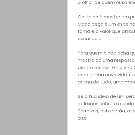
o olhar de quem ousa enc
Cattelan é mestre em p
Tendências
Cada peça é um espelho d
fama e o valor que atrib
Experiências
escândalo.
Para quem ainda acha que
mostra dá uma resposta 
Pesquisar
dentro de nós. Em plena 
obra ganha nova vida, n
acima de tudo, uma men
Se a tua ideia de um ser
reflexões sobre o mundo
Serralves, este verão, a
alto