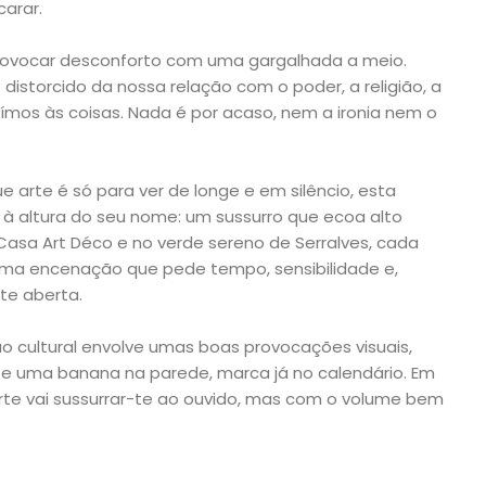
arar.
rovocar desconforto com uma gargalhada a meio.
istorcido da nossa relação com o poder, a religião, a
uímos às coisas. Nada é por acaso, nem a ironia nem o
 arte é só para ver de longe e em silêncio, esta
à altura do seu nome: um sussurro que ecoa alto
Casa Art Déco e no verde sereno de Serralves, cada
uma encenação que pede tempo, sensibilidade e,
te aberta.
ão cultural envolve umas boas provocações visuais,
 e uma banana na parede, marca já no calendário. Em
 arte vai sussurrar-te ao ouvido, mas com o volume bem