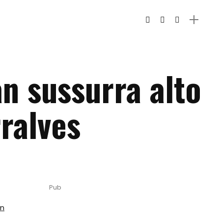
an sussurra alto
ralves
Pub