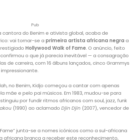
Pub
ia cantora do Benim e ativista global, acaba de
ico: vai tornar-se a
primeira artista africana negra
a
prestigiado
Hollywood Walk of Fame
. O anúncio, feito
, confirmou o que já parecia inevitável — a consagração
as de carreira, com 16 álbuns lançados, cinco Grammys
 impressionante.
ah, no Benim, Kidjo começou a cantar com apenas
pela mãe e pelo pai músicos. Em 1983, mudou-se para
tinguiu por fundir ritmos africanos com soul, jazz, funk
rakou
(1990) ao aclamado
Djin Djin
(2007), vencedor de
f Fame” junta-se a nomes icónicos como a sul-africana
ira africana branca a receber este reconhecimento,