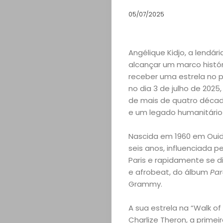
05/07/2025
Angélique Kidjo, a lendár
alcançar um marco histór
receber uma estrela no 
no dia 3 de julho de 2025
de mais de quatro décad
e um legado humanitário
Nascida em 1960 em Ouid
seis anos, influenciada 
Paris e rapidamente se dis
e afrobeat, do álbum
Pa
Grammy.
A sua estrela na “Walk o
Charlize Theron, a prime