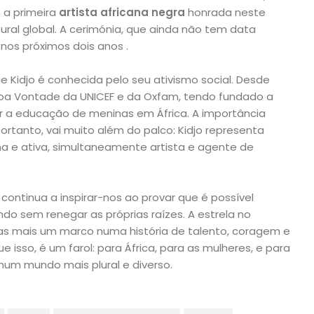
 a primeira
artista africana negra
honrada neste
tural global. A cerimónia, que ainda não tem data
nos próximos dois anos .
e Kidjo é conhecida pelo seu ativismo social. Desde
oa Vontade da UNICEF e da Oxfam, tendo fundado a
 a educação de meninas em África. A importância
rtanto, vai muito além do palco: Kidjo representa
na e ativa, simultaneamente artista e agente de
continua a inspirar-nos ao provar que é possível
do sem renegar as próprias raízes. A estrela no
s mais um marco numa história de talento, coragem e
ue isso, é um farol: para África, para as mulheres, e para
um mundo mais plural e diverso.