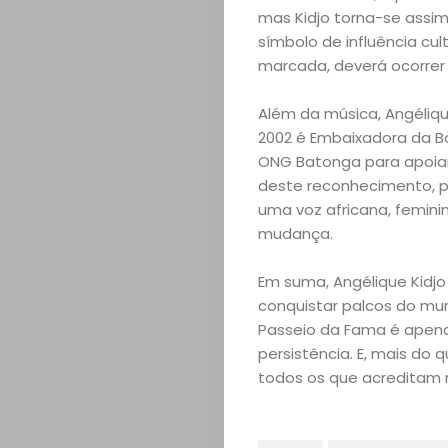
mas Kidjo torna-se assim
símbolo de influência cul
Tendências
marcada, deverá ocorrer 
Experiências
Além da música, Angéliqu
2002 é Embaixadora da B
ONG Batonga para apoiar
deste reconhecimento, po
Pesquisar
uma voz africana, femini
mudança.
Em suma, Angélique Kidjo 
conquistar palcos do mun
Passeio da Fama é apena
persistência. E, mais do q
todos os que acreditam n