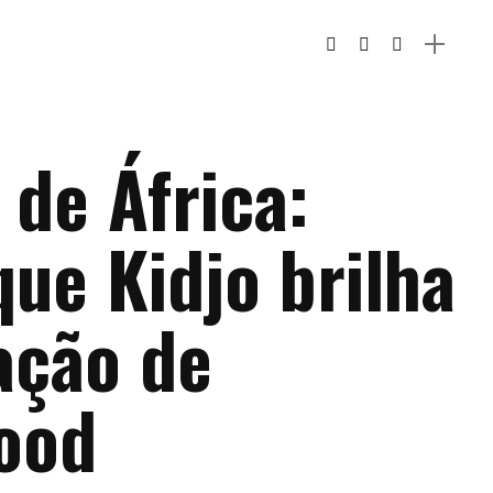
 de África:
que Kidjo brilha
ação de
ood