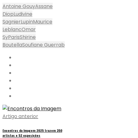
Antoine Gouy
Assane
Diop
Ludivine
Sagnier
Lupin
Maurice
Leblanc
Omar
Sy
Paris
Shirine
Boutella
Soufiane Guerrab
Artigo anterior
Encontros da Imagem 2025 trazem 350
artistas e 52 exposições